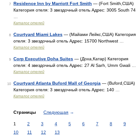
Residence Inn by Marriott Fort Smith
— (Fort Smith,США)
7
Категория отеля: 3 звездочный отель Адрес: 3005 South 74
…
Каталог отелей
Courtyard Miami Lakes
— (Майами Лейкс,США) Категория
8
отеля: 3 звездочный отель Адрес: 15700 Northwest …
Каталог отелей
Corp Executive Doha Suites
— (Доха,Катар) Категория
9
отеля: 4 звездочный отель Адрес: 27 Al Sarh, Umm Gwali …
Каталог отелей
Courtyard Atlanta Buford Mall of Georgia
— (Buford,США)
10
Категория отеля: 3 звездочный отель Адрес: 140 …
Каталог отелей
Страницы
Следующая
→
1
2
3
4
5
6
7
8
9
10
11
12
13