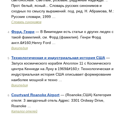
светоносный. Светлые, розовые, радужные надежды. ..
Прот. белый, ясный... Словарь русских синонимов и
сходных по смыслу выражений. под. ред. Н. Абрамова, М.:
Русские словари, 1999 …
Словарь синонимов
Форд, Генри
— В Википедии есть статьи о других людях с
4
такой фамилией, см. Форд (фамилия). Генри Форд
англ.&#160;Henry Ford …
Википедия
Технологическая и индустриальная история США
—
5
Запуск космического корабля Аполлон 11 с Космического
центра Кеннеди на Луну в 1969&#160;г. Технологическая и
индустриальная история США описывает формирование
наиболее мощной и техно …
Википедия
Courtyard Roanoke Airport
— (Roanoke,США) Категория
6
отеля: 3 звездочный отель Адрес: 3301 Ordway Drive,
Roanoke …
Каталог отелей